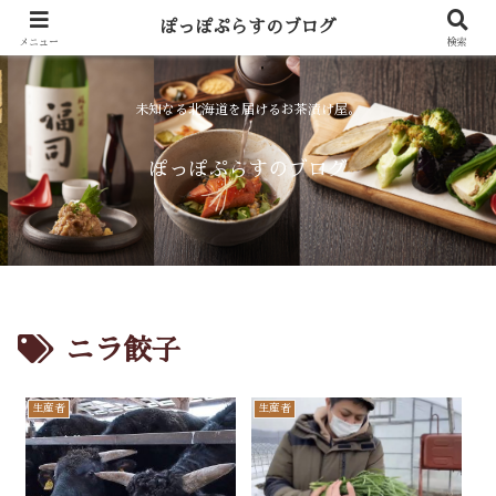
お食事
お飲み物
ぽっぽぷらすのブログ
menu
drink
メニュー
検索
未知なる北海道を届けるお茶漬け屋。
ぽっぽぷらすのブログ
ニラ餃子
生産者
生産者