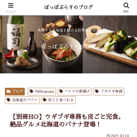
お食事
お飲み物
ぽっぽぷらすのブログ
menu
drink
メニュー
検索
未知なる北海道を届けるお茶漬け屋。
ぽっぽぷらすのブログ
ブログ
946banana
バナナの素揚げ
ブギウギ専務
北海道のバナナ
皮ごと食べれる
【別冊HO】ウギブギ専務も皮ごと完食。
絶品グルメ北海道のバナナ登場！
2021.03.10