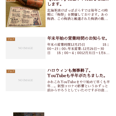
します。
北海茶漬けぽっぽぷらすでは毎年この時
期に「梅祭」を開催しております。あの
梅酒、この梅酒と厳選された梅酒の数は
総勢７種ぷらす…シークレットもアリ。
単品だと全て500円でご提供なのですが
なんと飲み放題でも飲めちゃいます。ラ
イト飲み放題や北海飲みReadMore...
年末年始の営業時間のお知らせ。
ブログ
年末の営業時間12月25日 18：
00～23：00↓年末営業↓12月26日～30
日 18：00～4：0012月31日～1月6
日 休日1月7日 18：00
～23：00↓通常営業↓1ReadMore...
ハロウィンも無事終了。
ブログ
YouTubeも半年がたちました。
かれこれYouTubeをやり始めて早くも半
年…。新型コロナの影響というかずっと
前からやろうとしていたのですがお店が
バタバタしていてなかなか手に着か
ず…。自粛期間に独学で編集を学びなん
とかスタートできた感じでした。店長の
仕事をしながら撮影/編ReadMore...