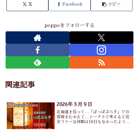
X
Facebook
コピー
poppoをフォローする
関連記事
2026年３月９日
TOP
北海道を巡って…「ぽっぽぷらす」でお
客様をむかえて…トータルで考えると完
全フリーな休暇は10日もなかったよう
な…昔から「遊びを本気でやると仕事に
なる。」なんてずっと考えてたりしてま
したが、別の形でいうと「仕事を思いっ