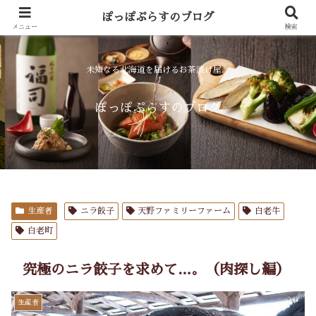
お食事
お飲み物
ぽっぽぷらすのブログ
menu
drink
メニュー
検索
未知なる北海道を届けるお茶漬け屋。
ぽっぽぷらすのブログ
生産者
ニラ餃子
天野ファミリーファーム
白老牛
白老町
究極のニラ餃子を求めて…。（肉探し編）
生産者