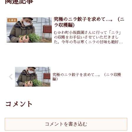
関連記事
究極のニラ餃子を求めて…。（ニ
生産者
ラ収穫編）
むかわ町小坂農園さんに行って「ニラ」
の収穫をお手伝いさせていただきまし
た。今年の冬は寒くニラの甘味も絶好
調！らしいです。「雪の下キャベツ」と
かわざと寒い状態にして甘くするあの方
法です。↑カマ女「コメ」ニラは一年～三
年生とハウスごとに分かれて
ReadMore...
究極のニラ餃子を求めて…。（ニラ収穫
編）
コメント
コメントを書き込む