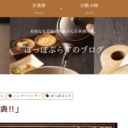
お食事
お飲み物
menu
drink
未知なる北海道を届けるお茶漬け屋。
ぽっぽぷらすのブログ
くじ
ハンターハンター
ぽっぽぷらす
発表‼」