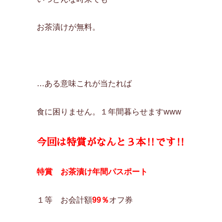
お茶漬けが無料。
…ある意味これが当たれば
食に困りません。１年間暮らせますwww
今回は特賞がなんと３本‼です‼
特賞 お茶漬け年間パスポート
１等 お会計額
99％
オフ