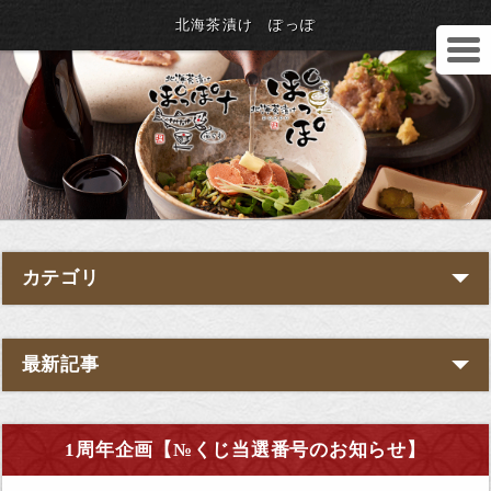
北海茶漬け ぽっぽ
カテゴリ
最新記事
1周年企画【№くじ当選番号のお知らせ】